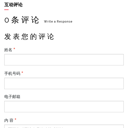
互动评论
0 条 评 论
Write a Response
发 表 您 的 评 论
姓名
手机号码
电子邮箱
内 容