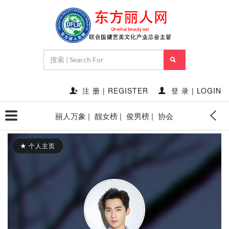
注 册 | REGISTER
登 录 | LOGIN
丽人万象 |
靓女榜 |
俊男榜 |
协会
个人主页