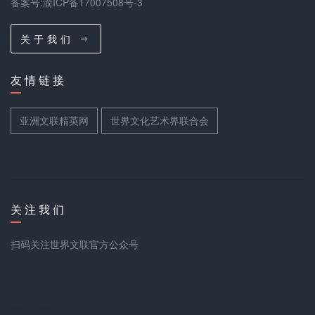
备案号:渝ICP备17007508号-3
关 于 我 们
友 情 链 接
亚洲文联精英网
世界文化艺术界联合会
关 注 我 们
扫码关注世界文联官方公众号