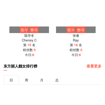
投/V
赞/G
投/V
赞/G
陈学冬
张睿
Cheney C
Ray
第
15
名
第
16
名
粉丝数
0
粉丝数
0
今日:
6
今日:
6
东方丽人靓女排行榜
查看更多
日
周
月
总