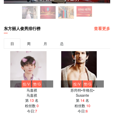
东方丽人俊男排行榜
查看更多
日
周
月
总
投/V
赞/G
投/V
赞/G
马嘉祺
苏尚特•辛格拉•
马嘉祺
Susante
第
13
名
第
14
名
粉丝数
0
粉丝数
10
今日:
7
今日:
6