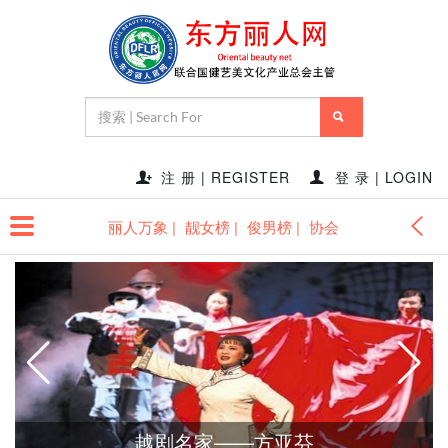
注 册 | REGISTER
登 录 | LOGIN
丽人万象 |
靓女榜 |
俊男榜 |
协会
越剧名家——方亚芬