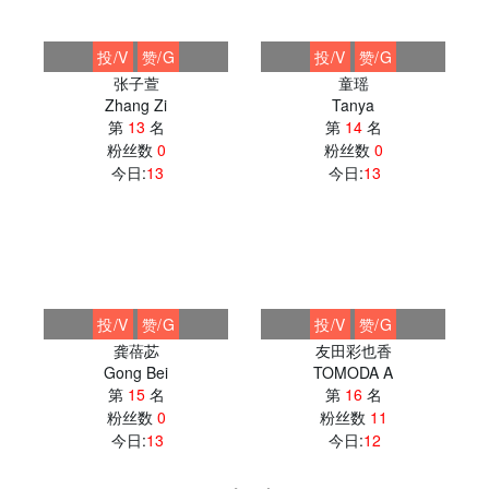
投/V
赞/G
投/V
赞/G
张子萱
童瑶
Zhang Zi
Tanya
第
13
名
第
14
名
粉丝数
0
粉丝数
0
今日:
13
今日:
13
投/V
赞/G
投/V
赞/G
龚蓓苾
友田彩也香
Gong Bei
TOMODA A
第
15
名
第
16
名
粉丝数
0
粉丝数
11
今日:
13
今日:
12