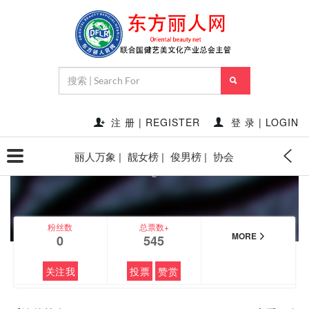
个人主页
注 册 | REGISTER
登 录 | LOGIN
丽人万象 |
靓女榜 |
俊男榜 |
协会
乐锋
@
粉丝数
总票数+
MORE
0
545
关注我
投票
赞赏