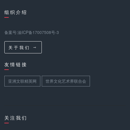
组 织 介 绍
备案号:渝ICP备17007508号-3
关 于 我 们
友 情 链 接
亚洲文联精英网
世界文化艺术界联合会
关 注 我 们