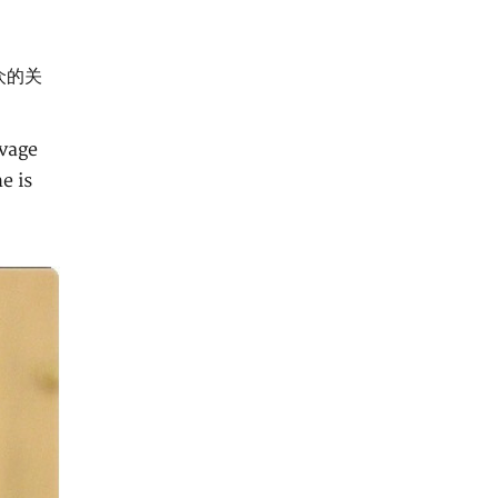
众的关
avage
e is