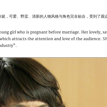
珍妮，可爱、野蛮、清新的人物风格与角色完全贴合，受到了观
young girl who is pregnant before marriage. Her lovely, s
, which attracts the attention and love of the audience. Sh
ndustry".