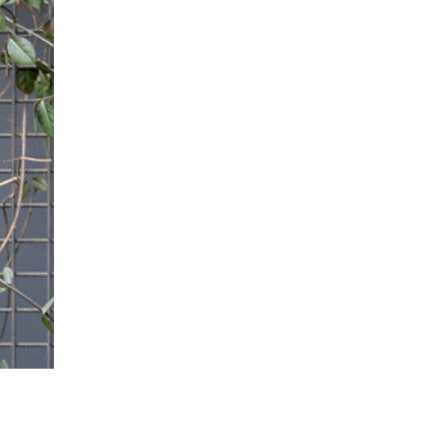
韩雨芹
赵卓娜
林允儿
少女时代门面担当
IN THE