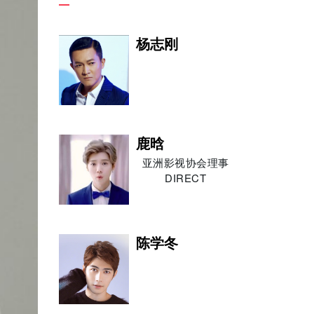
杨志刚
鹿晗
亚洲影视协会理事
DIRECT
陈学冬