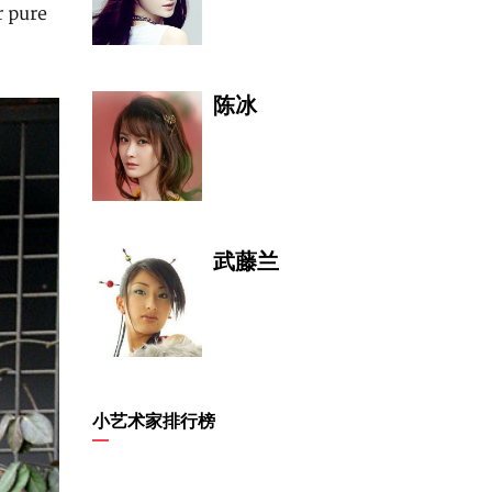
r pure
王子奇
陈冰
坂口健太郎
（Sa
盐颜男子 的代表
REPRE
武藤兰
陈攀
1231321
永野芽郁（なが
小艺术家排行榜
の
张亮