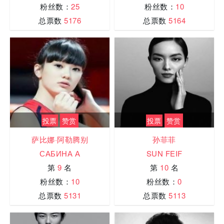
粉丝数：
25
粉丝数：
10
总票数
5176
总票数
5164
投票
赞赏
投票
赞赏
萨比娜·阿勒腾别
孙菲菲
САБИНА А
SUN FEIF
第
9
名
第
10
名
粉丝数：
10
粉丝数：
0
总票数
5131
总票数
5113