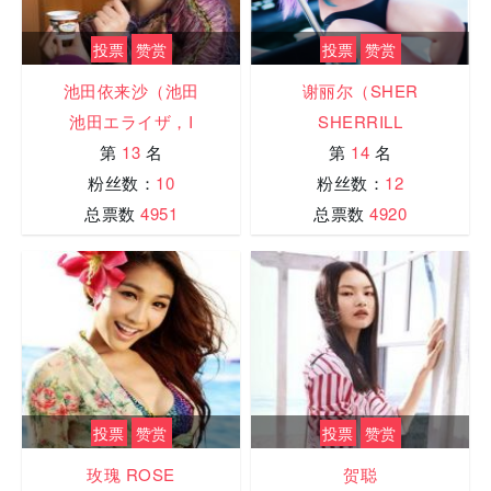
投票
赞赏
投票
赞赏
池田依来沙（池田
谢丽尔（SHER
池田エライザ，I
SHERRILL
第
13
名
第
14
名
粉丝数：
10
粉丝数：
12
总票数
4951
总票数
4920
投票
赞赏
投票
赞赏
玫瑰 ROSE
贺聪