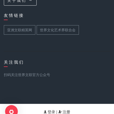
关 于 我 们
友 情 链 接
亚洲文联精英网
世界文化艺术界联合会
关 注 我 们
扫码关注世界文联官方公众号
登录 |
注册