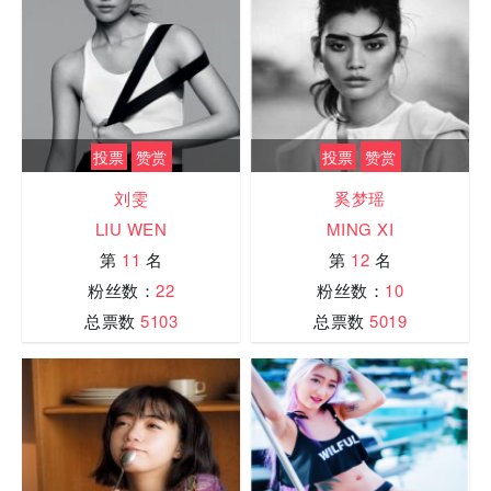
投票
赞赏
投票
赞赏
刘雯
奚梦瑶
LIU WEN
MING XI
第
11
名
第
12
名
粉丝数：
22
粉丝数：
10
总票数
5103
总票数
5019