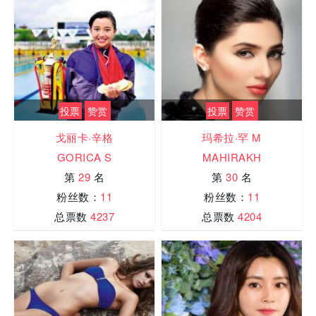
投票
赞赏
投票
赞赏
戈丽卡·辛格
玛希拉·罕 M
GORICA S
MAHIRAKH
第
29
名
第
30
名
粉丝数：
11
粉丝数：
11
总票数
4237
总票数
4204