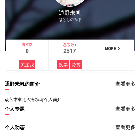
通野未帆
@とおのみほ
粉丝数
总票数+
MORE
0
2517
关注我
投票
赞赏
通野未帆的简介
查看更多
该艺术家还没有填写个人简介
个人专题
查看更多
个人动态
查看更多