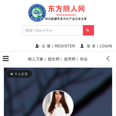
注 册 | REGISTER
登 录 | LOGIN
丽人万象 |
靓女榜 |
俊男榜 |
协会
个人主页