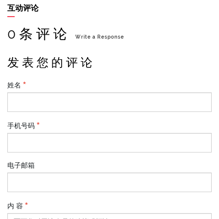
互动评论
0 条 评 论
Write a Response
发 表 您 的 评 论
姓名
手机号码
电子邮箱
内 容