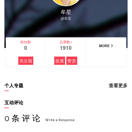
牟星
@牟星
粉丝数
总票数+
MORE
0
1910
关注我
投票
赞赏
个人专题
查看更多
互动评论
0 条 评 论
Write a Response