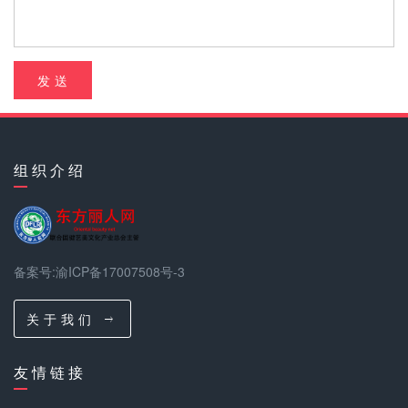
发 送
组 织 介 绍
备案号:渝ICP备17007508号-3
关 于 我 们
友 情 链 接