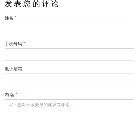
发 表 您 的 评 论
姓名
手机号码
电子邮箱
内 容