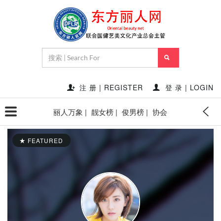
注 册 | REGISTER
登 录 | LOGIN
丽人万象 |
靓女榜 |
俊男榜 |
协会
FEATURED