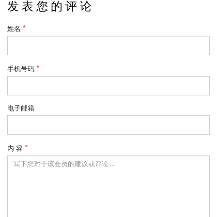
发 表 您 的 评 论
姓名
手机号码
电子邮箱
内 容