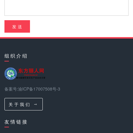
发 送
组 织 介 绍
备案号:渝ICP备17007508号-3
关 于 我 们
友 情 链 接