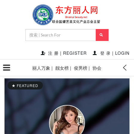
注 册 | REGISTER
登 录 | LOGIN
丽人万象 |
靓女榜 |
俊男榜 |
协会
FEATURED