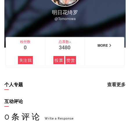
明日花绮罗
@Tomorrowa
粉丝数
总票数+
MORE
0
3480
关注我
投票
赞赏
个人专题
查看更多
互动评论
0 条 评 论
Write a Response