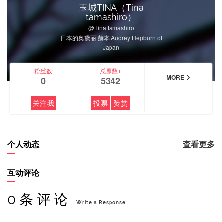
玉城TINA（Tina
tamashiro）
@Tina tamashiro
日本的奥黛丽·赫本 Audrey Hepburn of
Japan
粉丝数
总票数+
MORE
0
5342
关注我
投票
赞赏
个人动态
查看更多
互动评论
0 条 评 论
Write a Response