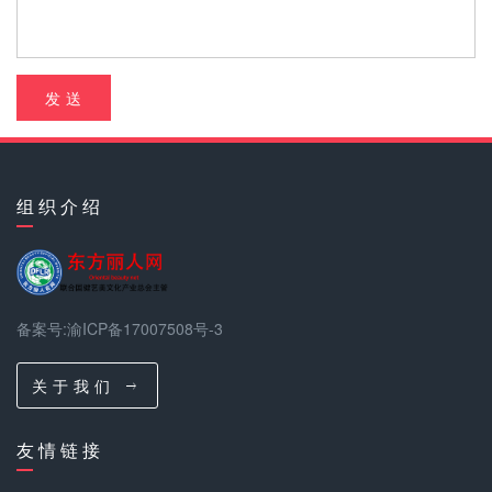
发 送
组 织 介 绍
备案号:渝ICP备17007508号-3
关 于 我 们
友 情 链 接