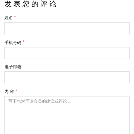
发 表 您 的 评 论
姓名
手机号码
电子邮箱
内 容