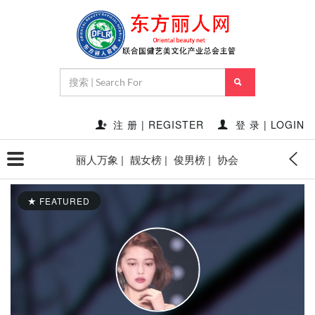
注 册 | REGISTER
登 录 | LOGIN
丽人万象 |
靓女榜 |
俊男榜 |
协会
FEATURED