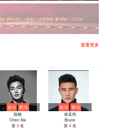
查看更多
投/V
赞/G
投/V
赞/G
投/V
赞
陈晓
谢孟伟
王学
Chen Xia
Bruce
Xuebin
第
3
名
第
4
名
第
5