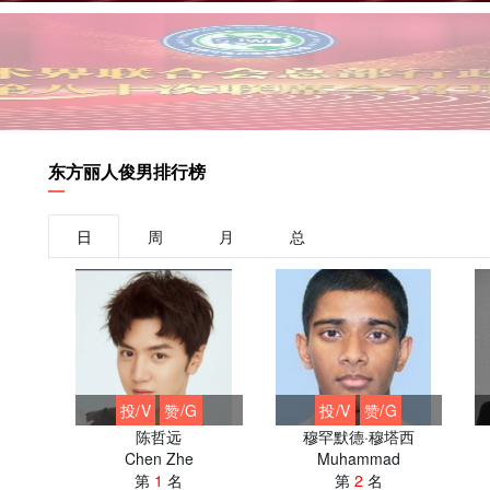
东方丽人俊男排行榜
日
周
月
总
投/V
赞/G
投/V
赞/G
陈哲远
穆罕默德·穆塔西
Chen Zhe
Muhammad
第
1
名
第
2
名