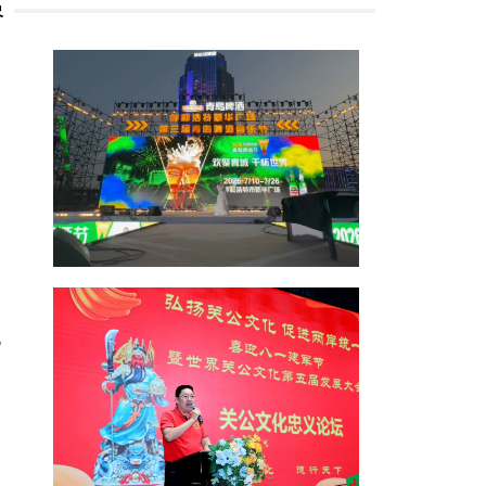
象
岛
化