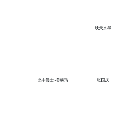
映天水墨
岛中漫士~姜晓琦
张国庆