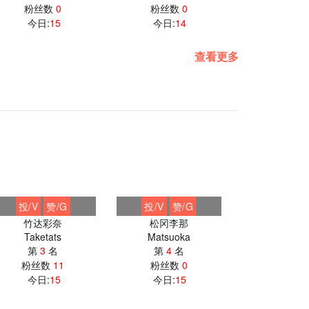
粉丝数
0
粉丝数
0
粉丝数
今日:
15
今日:
14
今日:
1
查看更多
投/V
赞/G
投/V
赞/G
投/V
赞
竹达彩奈
松冈李那
村川梨
Taketats
Matsuoka
Muraka
第
3
名
第
4
名
第
5
粉丝数
11
粉丝数
0
粉丝数
今日:
15
今日:
15
今日:
1