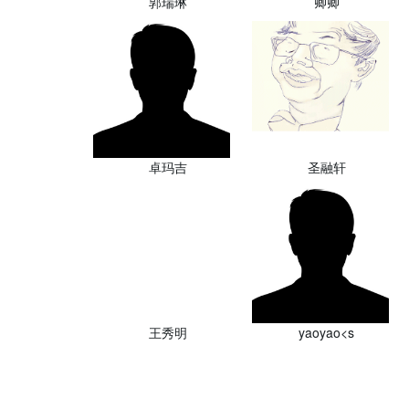
郭瑞琳
卿卿
卓玛吉
圣融轩
王秀明
yaoyao<s