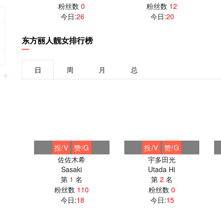
粉丝数
0
粉丝数
12
今日:
26
今日:
20
东方丽人靓女排行榜
日
周
月
总
多
投/V
赞/G
投/V
赞/G
佐佐木希
宇多田光
Sasaki
Utada Hi
第
1
名
第
2
名
粉丝数
110
粉丝数
0
今日:
18
今日:
15