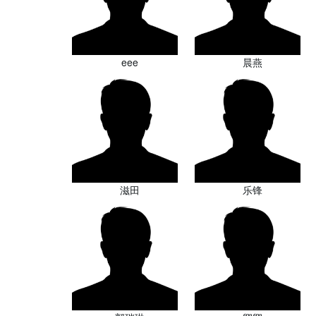
eee
晨燕
滋田
乐锋