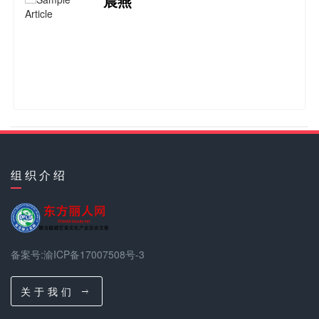
晨燕
滋田
组 织 介 绍
乐锋
备案号:渝ICP备17007508号-3
关 于 我 们
郭瑞琳