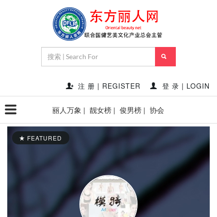
注 册 | REGISTER
登 录 | LOGIN
丽人万象 |
靓女榜 |
俊男榜 |
协会
FEATURED